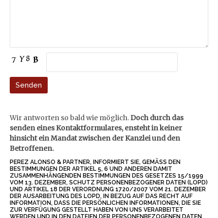
Wir
antworten so bald
wie möglich.
Doch
durch das
senden eines
Kontaktformulares,
ensteht in keiner
hinsicht ein Mandat zwischen der Kanzlei und den
Betroffenen.
PEREZ ALONSO & PARTNER, INFORMIERT SIE, GEMÄSS DEN B
ESTIMMUNGEN DER ARTIKEL 5, 6 UND ANDEREN DAMIT Z
USAMMENHÄNGENDEN BESTIMMUNGEN DES GESETZES 15/1999 V
OM 13. DEZEMBER, SCHUTZ PERSONENBEZOGENER DATEN (LOPD) U
ND ARTIKEL 18 DER VERORDNUNG 1720/2007 VOM 21. DEZEMBER D
ER AUSARBEITUNG DES LOPD, IN BEZUG AUF DAS RECHT AUF I
NFORMATION, DASS DIE PERSÖNLICHEN INFORMATIONEN, DIE SIE Z
UR VERFÜGUNG GESTELLT HABEN VON UNS VERARBEITET W
ERDEN UND IN DEN DATEIEN DER PERSONENBEZOGENEN DATEN O