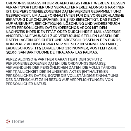
RDNUNGSGEMÄSS IN DER RGAEPD REGISTRIERT WERDEN, DESSEN VE
RANTWORTLICHER UND VERWALTER PEREZ ALONSO & PARTNER IS
T. DIE PERSONENBEZOGENEN DATEN WERDEN GESAMMELT UND GE
SPEICHERT, UM ALLE FORMALITÄTEN FÜR DIE VORGESCHLAGENE BE
RATUNG DURCHZUFÜHREN. SIE SIND BERECHTIGT, DAS RECHT AU
F AUSKUNFT, BERICHTIGUNG, LÖSCHUNG UND WIDERSPRUCH IH
RER PERSÖNLICHEN DATEN (DERECHOS ARCO) MIT DEM NA
CHWEIS IHRER IDENTITÄT ODER DURCH IHRE E-MAIL (ADRESSE AN
GEBEN) AUF WUNSCH ZUR VERFÜGUNG STELLEN LASSEN. DIE DA
TEN LAGERN GESICHERT UND ABGESCHLOSSEN IN DEN BÜROS VO
N PEREZ ALONSO & PARTNER MIT SITZ IN SONNELAND MALL, ER
DGESCHOSS, 119 LOKALE UND 120 NUMMER, POSTLEITZAHL 35
100, SAN BARTOLOME DE TIRAJANA- LAS PALMAS.
PEREZ ALONSO & PARTNER GARANTIERT DEN SCHUTZ
PERSONENBEZOGENER DATEN, DIE ORDNUNGSGEMÄSSE V
ERWENDUNG DER PERSÖNLICHEN DATEN, DIE VOLLSTÄNDIGE V
ERTRAULICHKEIT DER IN UNSEREN AKTEN ENTHALTENEN P
ERSÖNLICHEN DATEN, SOWIE DIE VOLLSTÄNDIGE EINHALTUNG D
ES DATENSCHUTZS IN BEZUG AUF VERPFLICHTUNGEN VON P
ERSÖNLICHER NATUR.
Home